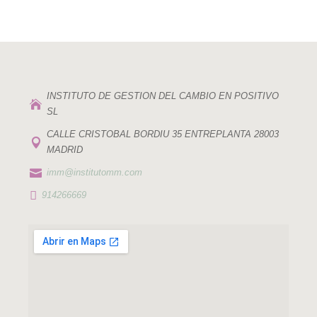
INSTITUTO DE GESTION DEL CAMBIO EN POSITIVO

SL
CALLE CRISTOBAL BORDIU 35 ENTREPLANTA 28003

MADRID

imm@institutomm.com

914266669