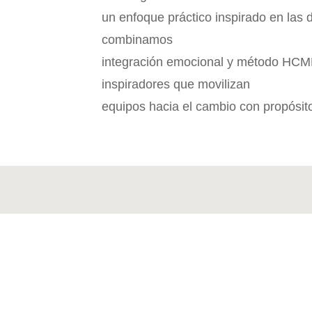
un enfoque práctico inspirado en las
combinamos
integración emocional y método HCM
inspiradores que movilizan
equipos hacia el cambio con propósit

INSTITUTO DE GESTION DEL CAMBIO EN POSITIVO SL
CALLE CRISTOBAL BORDIU 35 ENTREPLANTA 28003

MADRID

imm@institutomm.com

914266669