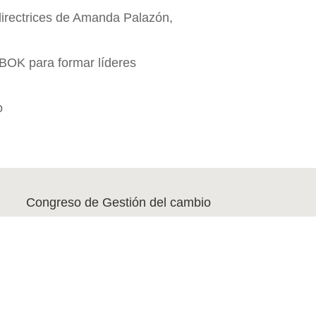
 directrices de Amanda Palazón,
BOK para formar líderes
o
Congreso de Gestión del cambio
10º Congreso de Gestión del cambio en Positivo
Iniciamos...
La Verdad Sobre la Gestión del Cambio