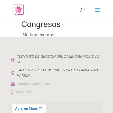
Congresos
¡No hay eventos!
INSTITUTO DE GESTION DEL CAMBIO EN POSITIVO

SL
CALLE CRISTOBAL BORDIU 35 ENTREPLANTA 28003

MADRID

imm@institutomm.com

914266669