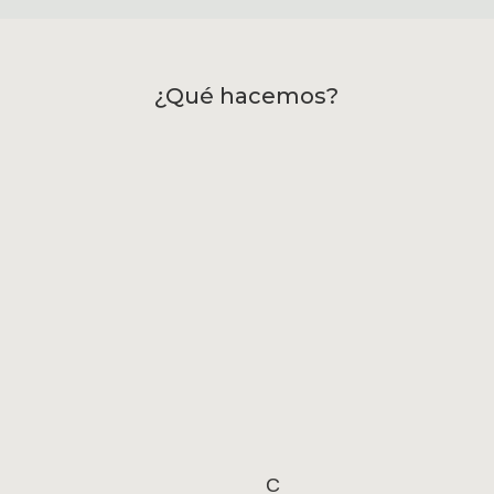
¿Qué hacemos?
C