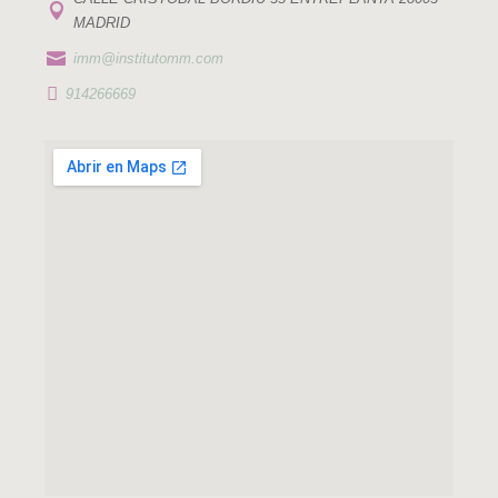

MADRID

imm@institutomm.com

914266669