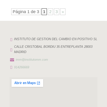
Página 1 de 3
1
2
3
»

INSTITUTO DE GESTION DEL CAMBIO EN POSITIVO SL
CALLE CRISTOBAL BORDIU 35 ENTREPLANTA 28003

MADRID

imm@institutomm.com

914266669