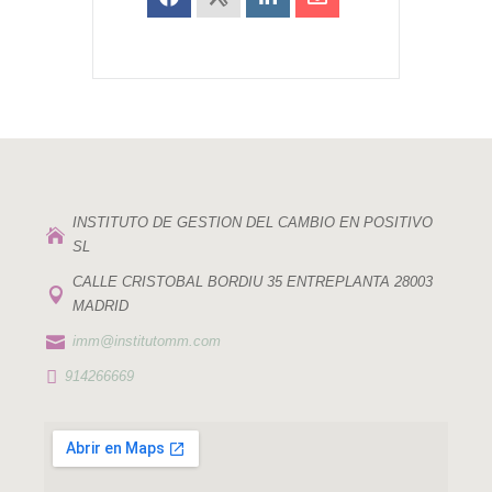
INSTITUTO DE GESTION DEL CAMBIO EN POSITIVO

SL
CALLE CRISTOBAL BORDIU 35 ENTREPLANTA 28003

MADRID

imm@institutomm.com

914266669