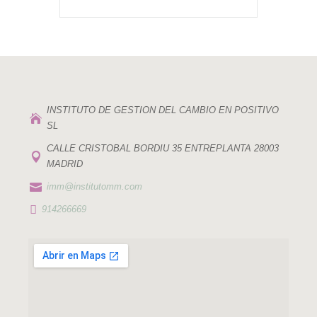
INSTITUTO DE GESTION DEL CAMBIO EN POSITIVO

SL
CALLE CRISTOBAL BORDIU 35 ENTREPLANTA 28003

MADRID

imm@institutomm.com

914266669